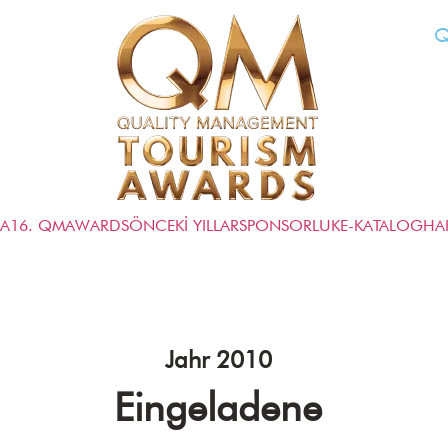
Q
FA
16. QMAWARDS
ÖNCEKİ YILLAR
SPONSORLUK
E-KATALOG
HA
Jahr 2010
Eingeladene