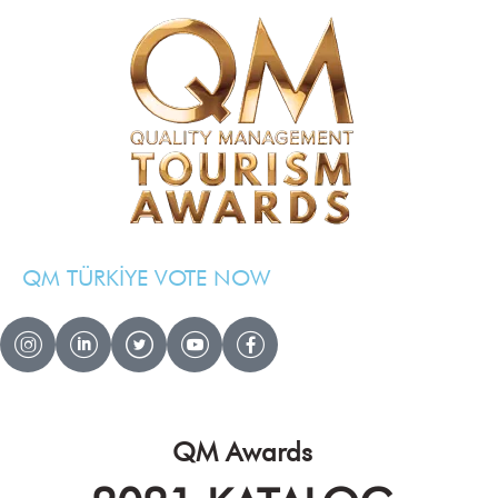
QM TÜRKİYE VOTE NOW
QM AWARDS 2024 – 2025
Ödül Töreni
Davetliler
QM Awards
Basında Biz
Sponsorlar