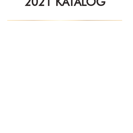
2021 KATALOG
Kazananlar
QM AWARDS 2023
Ödül Töreni
Davetliler
Basında Biz
Sponsorlar
Kazananlar
QM AWARDS 2022
Ödül Töreni
Davetliler
Basında Biz
Sponsorlar
QM Katalog
Kazananlar
QM AWARDS 2021
Ödül Töreni
Davetliler
Basında Biz