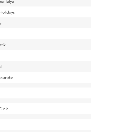
Suntalya
Holidays
s
stik
l
uristic
linic