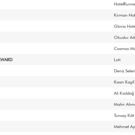
HotelRunne
Kirman Hot
Gloria Hote
Okudur Ail
Cosmos Mo
AWARD
Loti
Deniz Selen
Kaan Kaşif
Ali Kızıldağ
Mahir Ahm
Tuncay Kilit
Mehmet Ay