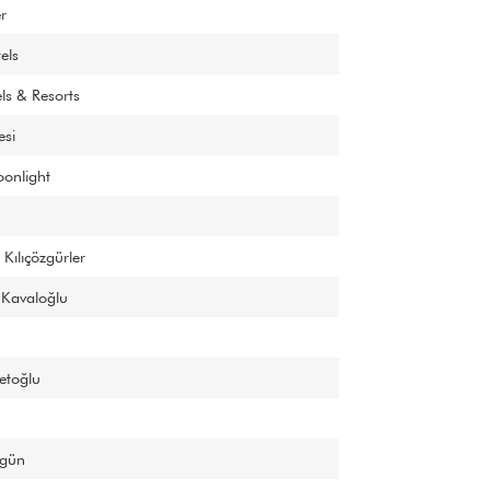
r
els
ls & Resorts
esi
onlight
 Kılıçözgürler
 Kavaloğlu
etoğlu
gün