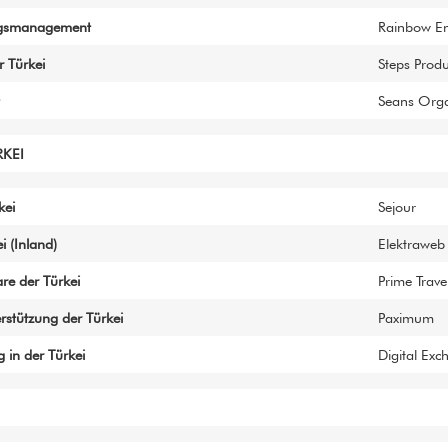
ungsmanagement
Rainbow En
 Türkei
Steps Produ
Seans Org
KEI
kei
Sejour
 (Inland)
Elektraweb
e der Türkei
Prime Trave
rstützung der Türkei
Paximum
 in der Türkei
Digital Ex