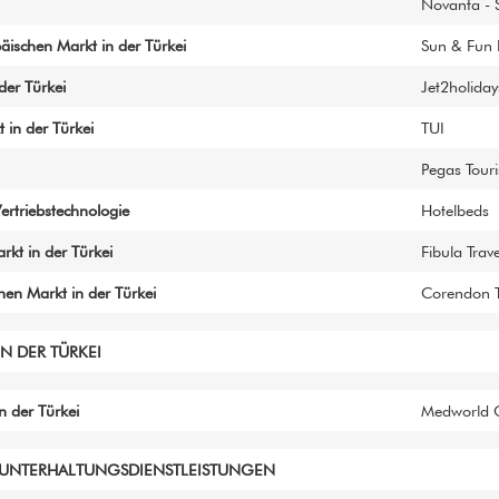
Novanta - 
äischen Markt in der Türkei
Sun & Fun 
der Türkei
Jet2holiday
 in der Türkei
TUI
Pegas Touri
ertriebstechnologie
Hotelbeds
rkt in der Türkei
Fibula Trave
hen Markt in der Türkei
Corendon To
N DER TÜRKEI
 der Türkei
Medworld C
E UNTERHALTUNGSDIENSTLEISTUNGEN