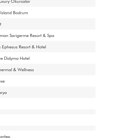
xury Okurcalar
 Island Bodrum
t
aman Sarigerme Resort & Spa
 Ephesus Resort & Hotel
ue Didyma Hotel
hermal & Wellness
xe
rya
antep