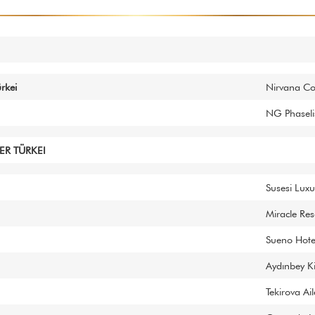
rkei
Nirvana Co
NG Phaseli
ER TÜRKEI
Susesi Luxu
Miracle Res
Sueno Hote
Aydınbey K
Tekirova Ai