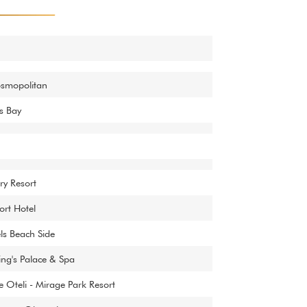
smopolitan
s Bay
ry Resort
ort Hotel
ls Beach Side
ing's Palace & Spa
le Oteli - Mirage Park Resort