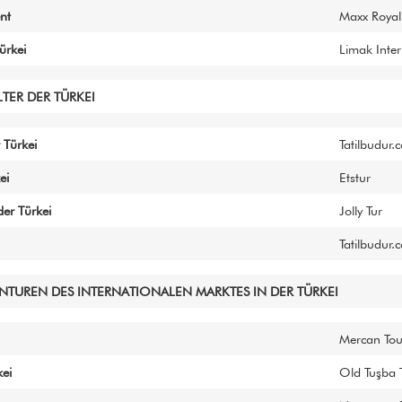
nt
Maxx Royal
ürkei
Limak Inter
TER DER TÜRKEI
 Türkei
Tatilbudur.
ei
Etstur
der Türkei
Jolly Tur
Tatilbudur.
ENTUREN DES INTERNATIONALEN MARKTES IN DER TÜRKEI
Mercan Tou
kei
Old Tuşba 