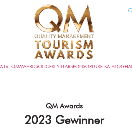
Q
FA
16. QMAWARDS
ÖNCEKİ YILLAR
SPONSORLUK
E-KATALOG
HA
QM Awards
2023 Gewinner