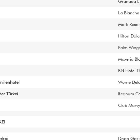
Granada Lu
La Blanche
Martı Resor
Hilton Dal
Palm Wings
Maxeria Bl
BN Hotel T
ilienhotel
Wome Delu
er Türkei
Regnum Ca
Club Marvy
KEI
rkei
Divan Gazi