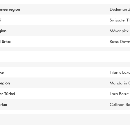
zmeerregion
Dedeman Z
i
Swissotel 
gion
Mövenpick 
Türkei
Rixos Down
kei
Titanic Lux
Region
Mandarin O
r Türkei
Lara Barut 
rkei
Cullinan Be