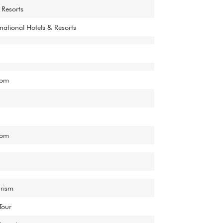
 Resorts
national Hotels & Resorts
com
com
rism
Tour