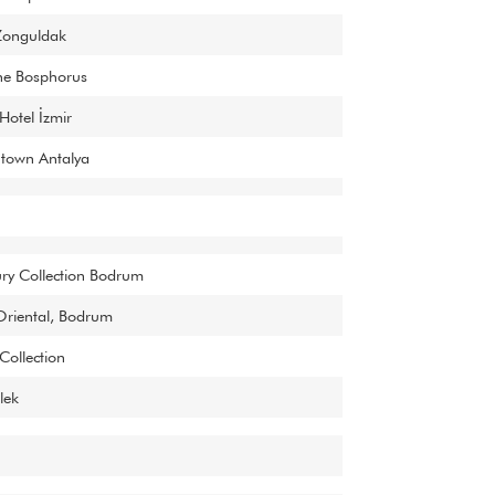
onguldak
The Bosphorus
Hotel İzmir
town Antalya
ury Collection Bodrum
riental, Bodrum
Collection
lek