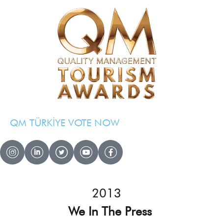
QM TÜRKİYE VOTE NOW
QM AWARDS 2024 – 2025
Ödül Töreni
2013
Davetliler
Basında Biz
We In The Press
Sponsorlar