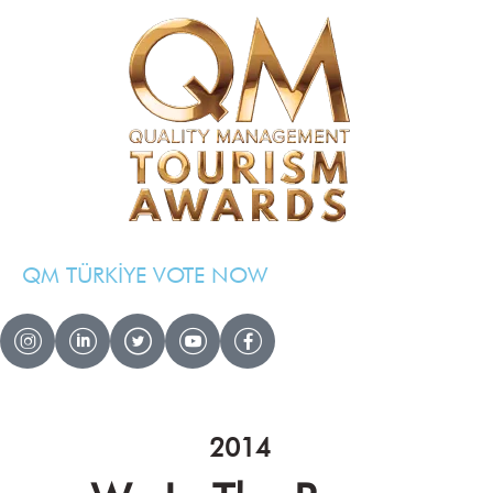
QM TÜRKİYE VOTE NOW
QM AWARDS 2024 – 2025
Ödül Töreni
Davetliler
2014
Basında Biz
Sponsorlar