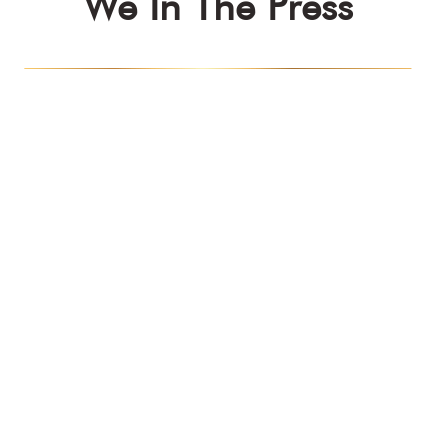
We In The Press
Kazananlar
QM AWARDS 2023
Ödül Töreni
Davetliler
Basında Biz
Sponsorlar
Kazananlar
QM AWARDS 2022
Ödül Töreni
Davetliler
Basında Biz
Sponsorlar
QM Katalog
Kazananlar
QM AWARDS 2021
Ödül Töreni
Davetliler
Basında Biz