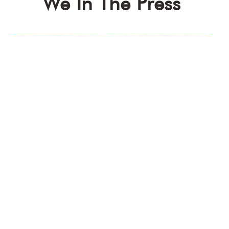
We In The Press
Kazananlar
QM AWARDS 2023
Ödül Töreni
Davetliler
Basında Biz
Sponsorlar
Kazananlar
QM AWARDS 2022
Ödül Töreni
Davetliler
Basında Biz
Sponsorlar
QM Katalog
Kazananlar
QM AWARDS 2021
Ödül Töreni
Davetliler
Basında Biz