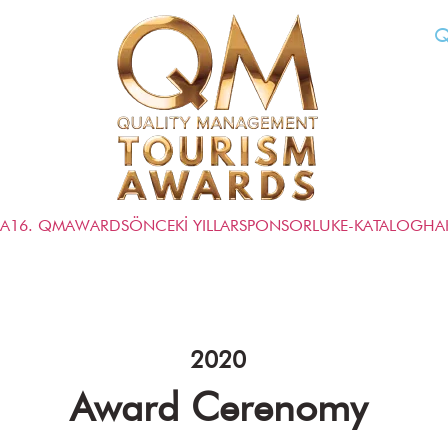
Q
FA
16. QMAWARDS
ÖNCEKİ YILLAR
SPONSORLUK
E-KATALOG
HA
2020
Award Cerenomy