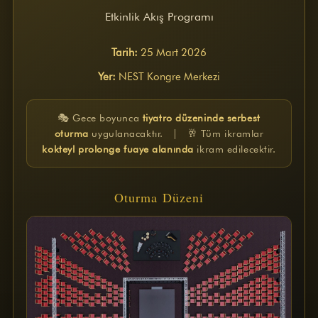
Davetliler
Etkinlik Akış Programı
Basında Biz
Sponsorlar
Tarih:
25 Mart 2026
Kazananlar
Yer:
NEST Kongre Merkezi
QM AWARDS 2022
Ödül Töreni
Davetliler
🎭 Gece boyunca
tiyatro düzeninde serbest
Basında Biz
oturma
uygulanacaktır. | 🥂 Tüm ikramlar
Sponsorlar
kokteyl prolonge fuaye alanında
ikram edilecektir.
QM Katalog
Kazananlar
QM AWARDS 2021
Oturma Düzeni
Ödül Töreni
Davetliler
Basında Biz
Sponsorlar
QM Katalog
QM AWARDS 2020
Davetliler
Basında Biz