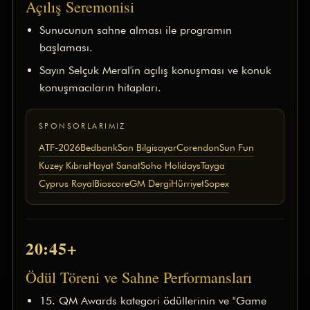
Açılış Seremonisi
Çerez Politikası
KVKK Aydınlatma Metni
Sunucunun sahne alması ile programın
başlaması.
Sayın Selçuk Meral'in açılış konuşması ve konuk
konuşmacıların hitapları.
SPONSORLARIMIZ
ATF-2026
Bedbank
San Bilgisayar
Corendon
Sun Fun
Kuzey Kıbrıs
Hayat Sanat
Soho Holidays
Tayga
Cyprus Royal
Bioscore
GM Dergi
Hürriyet
Sopex
20:45+
Ödül Töreni ve Sahne Performansları
15. QM Awards kategori ödüllerinin ve "Game