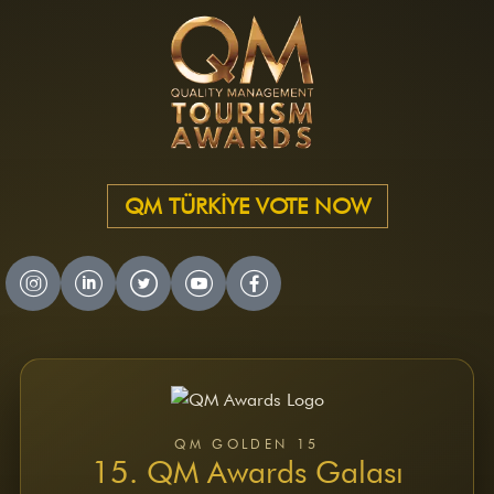
QM TÜRKİYE VOTE NOW
QM AWARDS 2024 – 2025
Ödül Töreni
Davetliler
Basında Biz
Sponsorlar
Kazananlar
QM GOLDEN 15
15. QM Awards Galası
QM AWARDS 2023
Ödül Töreni