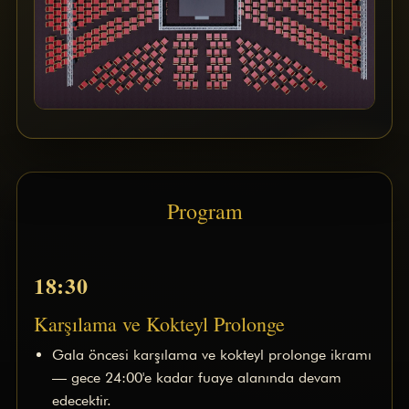
Sponsorlar
QM Katalog
QM AWARDS 2019
Ödül Töreni
Davetliler
Sponsorlar
QM Katalog
QM AWARDS 2018
Ödül Töreni
Basında Biz
Program
Sponsorlar
QM AWARDS 2017
Davetliler
QM AWARDS 2016
18:30
QM Katalog
QM AWARDS 2015
Karşılama ve Kokteyl Prolonge
Ödül Töreni
QM AWARDS 2014
Gala öncesi karşılama ve kokteyl prolonge ikramı
Ödül Töreni
— gece 24:00'e kadar fuaye alanında devam
QM AWARDS 2013
edecektir.