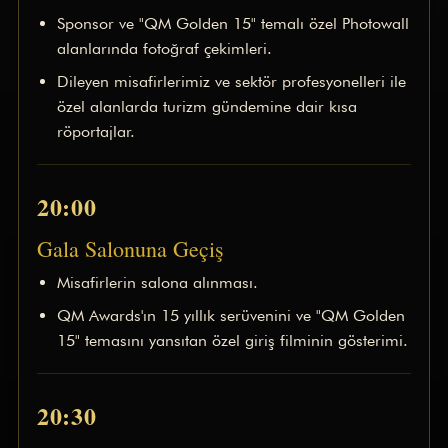
Ödül Töreni
Sponsor ve "QM Golden 15" temalı özel Photowall
Davetliler
alanlarında fotoğraf çekimleri.
QM AWARDS 2012
Ödül Töreni
Dileyen misafirlerimiz ve sektör profesyonelleri ile
Davetliler
özel alanlarda turizm gündemine dair kısa
Sponsorlar
röportajlar.
QM AWARDS 2011
Ödül Töreni
Davetliler
20:00
Basında Biz
QM AWARDS 2010
Gala Salonuna Geçiş
Ödül Töreni
Davetliler
Misafirlerin salona alınması.
Basında Biz
QM Awards'ın 15 yıllık serüvenini ve "QM Golden
15" temasını yansıtan özel giriş filminin gösterimi.
MEDYA
20:30
İLETİŞİM
Sürdürülebilirlik Politikası