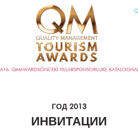
Q
FA
16. QMAWARDS
ÖNCEKİ YILLAR
SPONSORLUK
E-KATALOG
HA
ГОД 2013
ИНВИТАЦИИ