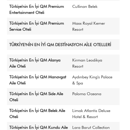
QM Katalog
Türkiye'nin En İyi QM Premium
Cullinan Belek
QM AWARDS 2015
Entertainment Oteli
Ödül Töreni
Türkiye'nin En İyi QM Premium
Maxx Royal Kemer
QM AWARDS 2014
Service Oteli
Resort
Ödül Töreni
QM AWARDS 2013
TÜRKİYE'NİN EN İYİ QM DESTİNASYON AİLE OTELLERİ
Ödül Töreni
Davetliler
QM AWARDS 2012
Türkiye'nin En İyi QM Alanya
Kirman Leodikya
Ödül Töreni
Aile Oteli
Resort
Davetliler
Türkiye'nin En İyi QM Manavgat
Aydınbey King's Palace
Sponsorlar
Aile Oteli
& Spa
QM AWARDS 2011
Türkiye'nin En İyi QM Side Aile
Paloma Oceana
Ödül Töreni
Oteli
Davetliler
Basında Biz
Türkiye'nin En İyi QM Belek Aile
Limak Atlantis Deluxe
QM AWARDS 2010
Oteli
Hotel & Resort
Ödül Töreni
Türkiye'nin En İyi QM Kundu Aile
Lara Barut Collection
Davetliler