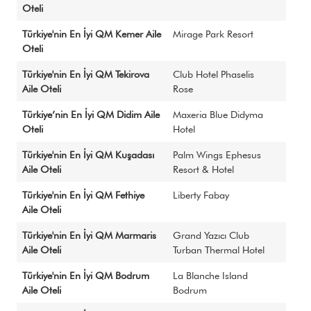
Oteli
Basında Biz
Türkiye'nin En İyi QM Kemer Aile
Mirage Park Resort
Oteli
Türkiye'nin En İyi QM Tekirova
Club Hotel Phaselis
MEDYA
Aile Oteli
Rose
İLETİŞİM
Sürdürülebilirlik Politikası
Türkiye’nin En İyi QM Didim Aile
Maxeria Blue Didyma
Oteli
Hotel
Çerez Politikası
KVKK Aydınlatma Metni
Türkiye'nin En İyi QM Kuşadası
Palm Wings Ephesus
Aile Oteli
Resort & Hotel
Türkiye'nin En İyi QM Fethiye
Liberty Fabay
Aile Oteli
Türkiye'nin En İyi QM Marmaris
Grand Yazıcı Club
Aile Oteli
Turban Thermal Hotel
Türkiye'nin En İyi QM Bodrum
La Blanche Island
Aile Oteli
Bodrum