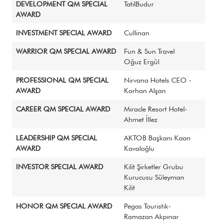
DEVELOPMENT QM SPECIAL
TatilBudur
AWARD
INVESTMENT SPECIAL AWARD
Cullinan
WARRIOR QM SPECIAL AWARD
Fun & Sun Travel
Oğuz Ergül
PROFESSIONAL QM SPECIAL
Nirvana Hotels CEO -
AWARD
Korhan Alşan
CAREER QM SPECIAL AWARD
Miracle Resort Hotel-
Ahmet İllez
LEADERSHIP QM SPECIAL
AKTOB Başkanı Kaan
AWARD
Kavaloğlu
INVESTOR SPECIAL AWARD
Kilit Şirketler Grubu
Kurucusu Süleyman
Kilit
HONOR QM SPECIAL AWARD
Pegas Touristik-
Ramazan Akpınar