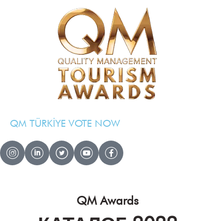
QM TÜRKİYE VOTE NOW
QM AWARDS 2024 — 2025
Ödül Töreni
Davetliler
QM Awards
Basında Biz
Sponsorlar