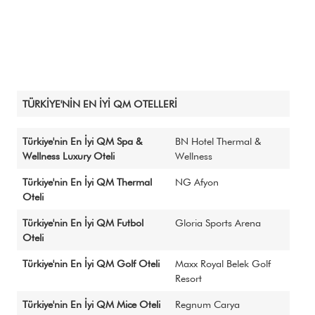
Sponsorlar
QM Katalog
QM AWARDS 2020
Davetliler
Basında Biz
Sponsorlar
QM Katalog
TÜRKİYE'NİN EN İYİ QM OTELLERİ
QM AWARDS 2019
Ödül Töreni
Türkiye'nin En İyi QM Spa &
BN Hotel Thermal &
Davetliler
Wellness Luxury Oteli
Wellness
Sponsorlar
Türkiye'nin En İyi QM Thermal
NG Afyon
QM Katalog
Oteli
QM AWARDS 2018
Ödül Töreni
Türkiye'nin En İyi QM Futbol
Gloria Sports Arena
Oteli
Basında Biz
Sponsorlar
Türkiye'nin En İyi QM Golf Oteli
Maxx Royal Belek Golf
QM AWARDS 2017
Resort
Davetliler
Türkiye'nin En İyi QM Mice Oteli
Regnum Carya
QM AWARDS 2016