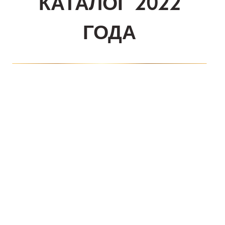
КАТАЛОГ 2022
Kazananlar
QM AWARDS 2023
ГОДА
Ödül Töreni
Davetliler
Basında Biz
Sponsorlar
Kazananlar
QM AWARDS 2022
Ödül Töreni
Davetliler
Basında Biz
Sponsorlar
QM Katalog
Kazananlar
QM AWARDS 2021
Ödül Töreni
Davetliler
Basında Biz