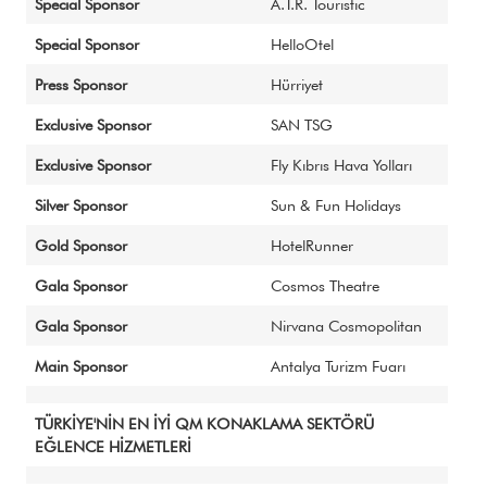
Special Sponsor
A.T.R. Touristic
Special Sponsor
HelloOtel
Press Sponsor
Hürriyet
Exclusive Sponsor
SAN TSG
Exclusive Sponsor
Fly Kıbrıs Hava Yolları
Silver Sponsor
Sun & Fun Holidays
Gold Sponsor
HotelRunner
Gala Sponsor
Cosmos Theatre
Gala Sponsor
Nirvana Cosmopolitan
Main Sponsor
Antalya Turizm Fuarı
TÜRKİYE'NİN EN İYİ QM KONAKLAMA SEKTÖRÜ
EĞLENCE HİZMETLERİ