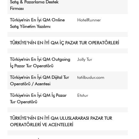
Satış & Pazarlama Destek
Firması
Türkiye'nin En İyi QM Online
HotelRunner
Satış Yönetim Yazılımı
TÜRKİYE’NİN EN İYİ QM İÇ PAZAR TUR OPERATÖRLERİ
Türkiye'nin En İyi QM Outgoing
Jolly Tur
İç Pazar Tur Operatörü
Türkiye'nin En İyi QM Dijital Tur
tatilbudur.com
Operatörü / Acentesi
Türkiye'nin En İyi QM İç Pazar
Etstur
Tur Operatörü
TÜRKİYE’NİN EN İYİ QM ULUSLARARASI PAZAR TUR
OPERATÖRLERİ VE ACENTELERİ