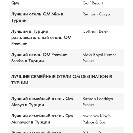
Sponsorlar
QM
Golf Resort
QM Katalog
Лучший отель QM Mice в
Regnum Carya
QM AWARDS 2020
Турции
Davetliler
Basında Biz
Лучший в Турции
Cullinan Belek
Sponsorlar
развлекательный отель QM
Premium
QM Katalog
QM AWARDS 2019
Лучший отель QM Premium
Maxx Royal Kemer
Ödül Töreni
Service в Турции
Resort
Davetliler
Sponsorlar
ЛУЧШИЕ СЕМЕЙНЫЕ ОТЕЛИ QM DESTINATION В
QM Katalog
ТУРЦИИ
QM AWARDS 2018
Ödül Töreni
Лучший семейный отель QM
Kirman Leodikya
Basında Biz
Alanya в Турции
Resort
Sponsorlar
QM AWARDS 2017
Лучший семейный отель QM
Aydınbey King's
Manavgat в Турции
Palace & Spa
Davetliler
QM AWARDS 2016
Лучший семейный отель
Paloma Oceana