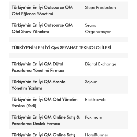
Türkiye'nin En İyi Outsource QM
Steps Production
Otel Eğlence Yönetimi
Türkiye'nin En İyi Outsource QM
Seans
Otel Show Yönetimi
Organizasyon
TÜRKİYE'NİN EN İYİ QM SEYAHAT TEKNOLOJİLERİ
Türkiye'nin En İyi QM Dijital
Digital Exchange
Pazarlama Yönetimi Firması
Türkiye'nin En İyi QM Acente
Sejour
Yönetim Yazılımı
Türkiye'nin En İyi QM Otel Yönetim
Elektraweb
Yazılımı (Yerli)
Türkiye'nin En İyi QM Online Satış &
Paximum
Pazarlama Destek Firması
Türkiye'nin En İyi QM Online Satış
HotelRunner