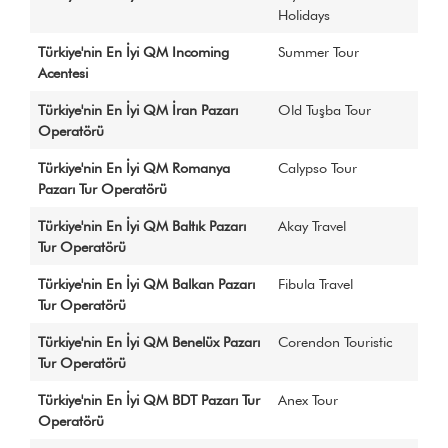
Holidays
Türkiye'nin En İyi QM Incoming
Summer Tour
Acentesi
Türkiye'nin En İyi QM İran Pazarı
Old Tuşba Tour
Operatörü
Türkiye'nin En İyi QM Romanya
Calypso Tour
Pazarı Tur Operatörü
Türkiye'nin En İyi QM Baltık Pazarı
Akay Travel
Tur Operatörü
Türkiye'nin En İyi QM Balkan Pazarı
Fibula Travel
Tur Operatörü
Türkiye'nin En İyi QM Benelüx Pazarı
Corendon Touristic
Tur Operatörü
Türkiye'nin En İyi QM BDT Pazarı Tur
Anex Tour
Operatörü