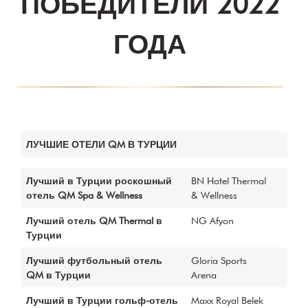
ПОБЕДИТЕЛИ 2022
Kazananlar
QM AWARDS 2023
ГОДА
Ödül Töreni
Davetliler
Basında Biz
Sponsorlar
Kazananlar
QM AWARDS 2022
ЛУЧШИЕ ОТЕЛИ QM В ТУРЦИИ
Ödül Töreni
Davetliler
Basında Biz
Лучший в Турции роскошный
BN Hotel Thermal
Sponsorlar
отель QM Spa & Wellness
& Wellness
QM Katalog
Лучший отель QM Thermal в
NG Afyon
Kazananlar
Турции
QM AWARDS 2021
Лучший футбольный отель
Gloria Sports
Ödül Töreni
QM в Турции
Arena
Davetliler
Basında Biz
Лучший в Турции гольф-отель
Maxx Royal Belek