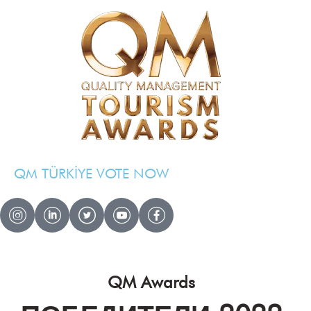
QM TÜRKİYE VOTE NOW
QM AWARDS 2024 — 2025
Ödül Töreni
Davetliler
QM Awards
Basında Biz
Sponsorlar