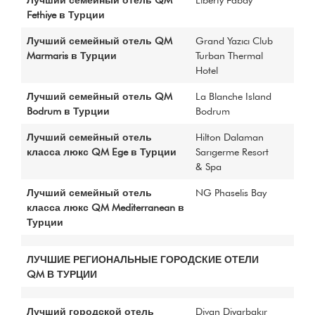
Basında Biz
Fethiye в Турции
Лучший семейный отель QM
Grand Yazıcı Club
Marmaris в Турции
Turban Thermal
Hotel
MEDYA
Лучший семейный отель QM
La Blanche Island
İLETİŞİM
Bodrum в Турции
Bodrum
Sürdürülebilirlik Politikası
Çerez Politikası
Лучший семейный отель
Hilton Dalaman
KVKK Aydınlatma Metni
класса люкс QM Ege в Турции
Sarıgerme Resort
& Spa
Лучший семейный отель
NG Phaselis Bay
класса люкс QM Mediterranean в
Турции
ЛУЧШИЕ РЕГИОНАЛЬНЫЕ ГОРОДСКИЕ ОТЕЛИ
QM В ТУРЦИИ
Лучший городской отель
Divan Diyarbakır