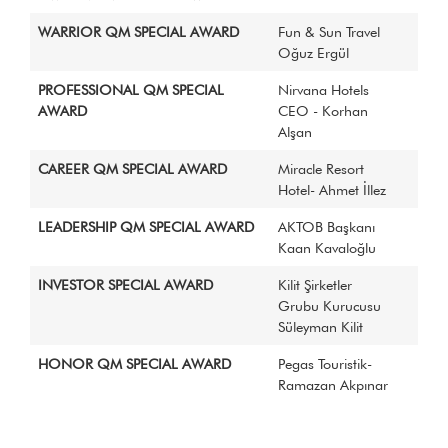
WARRIOR QM SPECIAL AWARD
Fun & Sun Travel
Oğuz Ergül
PROFESSIONAL QM SPECIAL
Nirvana Hotels
AWARD
CEO - Korhan
Alşan
CAREER QM SPECIAL AWARD
Miracle Resort
Hotel- Ahmet İllez
LEADERSHIP QM SPECIAL AWARD
AKTOB Başkanı
Kaan Kavaloğlu
INVESTOR SPECIAL AWARD
Kilit Şirketler
Grubu Kurucusu
Süleyman Kilit
HONOR QM SPECIAL AWARD
Pegas Touristik-
Ramazan Akpınar