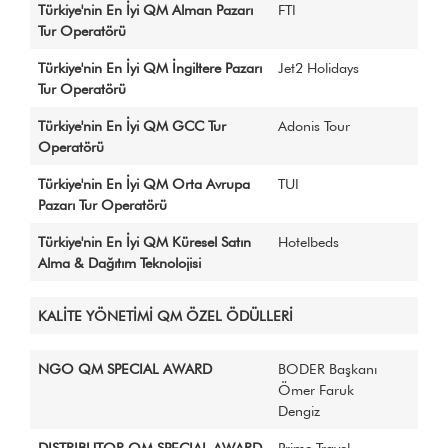
Türkiye'nin En İyi QM Alman Pazarı
FTI
Tur Operatörü
Türkiye'nin En İyi QM İngiltere Pazarı
Jet2 Holidays
Tur Operatörü
Türkiye'nin En İyi QM GCC Tur
Adonis Tour
Operatörü
Türkiye'nin En İyi QM Orta Avrupa
TUI
Pazarı Tur Operatörü
Türkiye'nin En İyi QM Küresel Satın
Hotelbeds
Alma & Dağıtım Teknolojisi
KALİTE YÖNETİMİ QM ÖZEL ÖDÜLLERİ
NGO QM SPECIAL AWARD
BODER Başkanı
Ömer Faruk
Dengiz
DISTRIBUTOR QM SPECIAL AWARD
Prime Travel