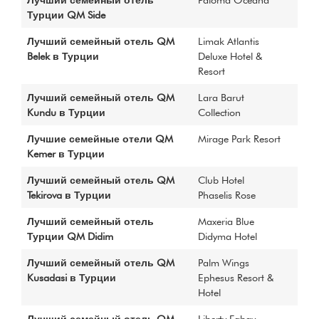
QM Katalog
Турции QM Side
QM AWARDS 2015
Лучший семейный отель QM
Limak Atlantis
Ödül Töreni
Belek в Турции
Deluxe Hotel &
QM AWARDS 2014
Resort
Ödül Töreni
QM AWARDS 2013
Лучший семейный отель QM
Lara Barut
Ödül Töreni
Kundu в Турции
Collection
Davetliler
Лучшие семейные отели QM
Mirage Park Resort
QM AWARDS 2012
Kemer в Турции
Ödül Töreni
Davetliler
Лучший семейный отель QM
Club Hotel
Tekirova в Турции
Phaselis Rose
Sponsorlar
QM AWARDS 2011
Лучший семейный отель
Maxeria Blue
Ödül Töreni
Турции QM Didim
Didyma Hotel
Davetliler
Лучший семейный отель QM
Palm Wings
Basında Biz
Kusadasi в Турции
Ephesus Resort &
QM AWARDS 2010
Hotel
Ödül Töreni
Davetliler
Лучший семейный отель QM
Liberty Fabay