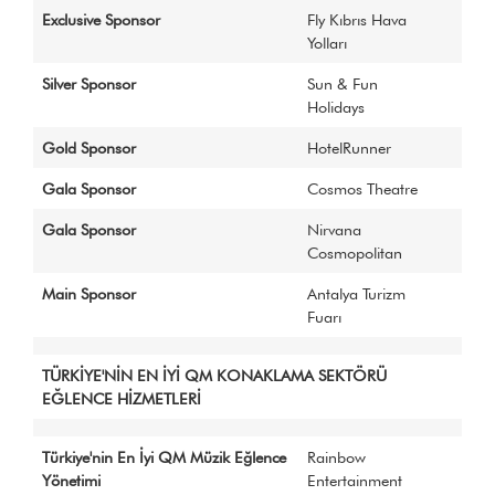
Exclusive Sponsor
Fly Kıbrıs Hava
Yolları
Silver Sponsor
Sun & Fun
Holidays
Gold Sponsor
HotelRunner
Gala Sponsor
Cosmos Theatre
Gala Sponsor
Nirvana
Cosmopolitan
Main Sponsor
Antalya Turizm
Fuarı
TÜRKİYE'NİN EN İYİ QM KONAKLAMA SEKTÖRÜ
EĞLENCE HİZMETLERİ
Türkiye'nin En İyi QM Müzik Eğlence
Rainbow
Yönetimi
Entertainment