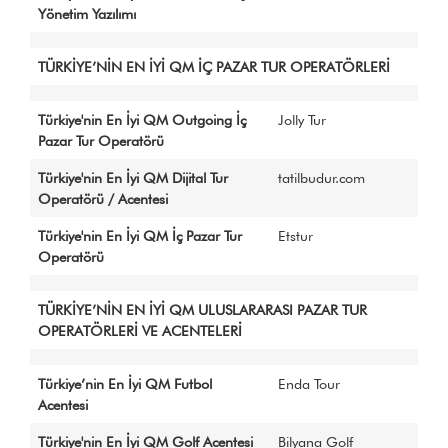
Yönetim Yazılımı
TÜRKİYE’NİN EN İYİ QM İÇ PAZAR TUR OPERATÖRLERİ
Türkiye'nin En İyi QM Outgoing İç
Jolly Tur
Pazar Tur Operatörü
Türkiye'nin En İyi QM Dijital Tur
tatilbudur.com
Operatörü / Acentesi
Türkiye'nin En İyi QM İç Pazar Tur
Etstur
Operatörü
TÜRKİYE’NİN EN İYİ QM ULUSLARARASI PAZAR TUR
OPERATÖRLERİ VE ACENTELERİ
Türkiye’nin En İyi QM Futbol
Enda Tour
Acentesi
Türkiye'nin En İyi QM Golf Acentesi
Bilyana Golf