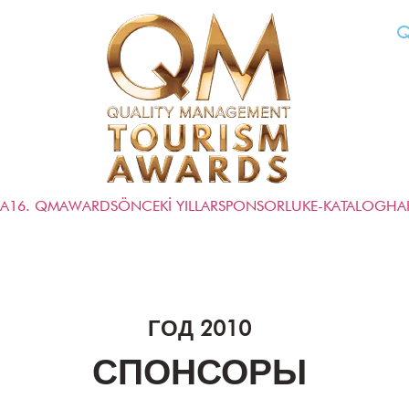
Q
FA
16. QMAWARDS
ÖNCEKİ YILLAR
SPONSORLUK
E-KATALOG
HA
ГОД 2010
СПОНСОРЫ