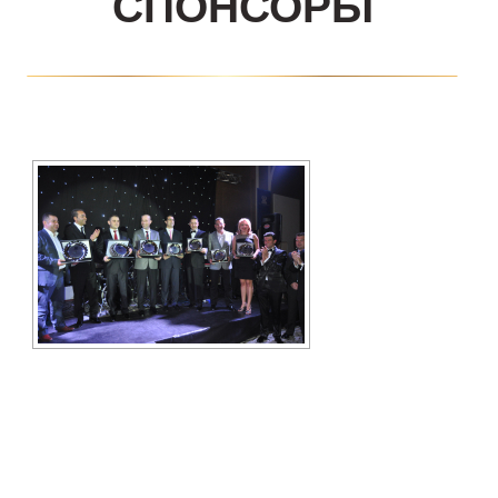
СПОНСОРЫ
Kazananlar
QM AWARDS 2023
Ödül Töreni
Davetliler
Basında Biz
Sponsorlar
Kazananlar
QM AWARDS 2022
Ödül Töreni
Davetliler
Basında Biz
Sponsorlar
QM Katalog
Kazananlar
QM AWARDS 2021
Ödül Töreni
Davetliler
Basında Biz