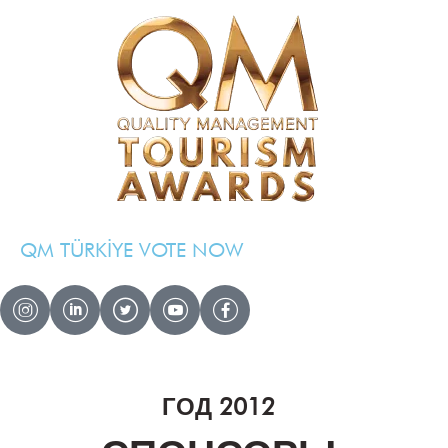
QM TÜRKİYE VOTE NOW
QM AWARDS 2024 — 2025
Ödül Töreni
Davetliler
ГОД 2012
Basında Biz
Sponsorlar